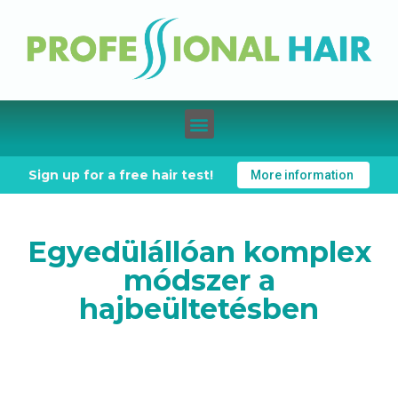
Sign up for a free hair test!
More information
Egyedülállóan komplex
módszer a
hajbeültetésben