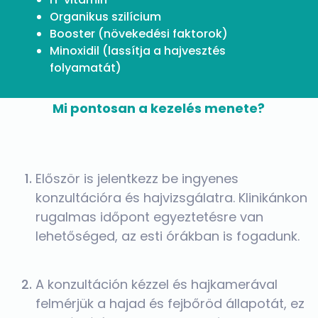
Organikus szilícium
Booster (növekedési faktorok)
Minoxidil (lassítja a hajvesztés
folyamatát)
Mi pontosan a kezelés menete?
Először is jelentkezz be ingyenes
konzultációra és hajvizsgálatra. Klinikánkon
rugalmas időpont egyeztetésre van
lehetőséged, az esti órákban is fogadunk.
A konzultáción kézzel és hajkamerával
felmérjük a hajad és fejbőröd állapotát, ez