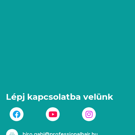
Lépj kapcsolatba velünk
biro.gabi@professionalhair.hu