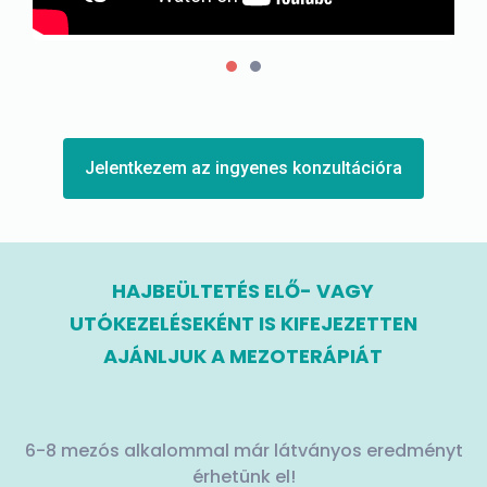
Jelentkezem az ingyenes konzultációra
HAJBEÜLTETÉS ELŐ- VAGY
UTÓKEZELÉSEKÉNT IS KIFEJEZETTEN
AJÁNLJUK A MEZOTERÁPIÁT
6-8 mezós alkalommal már látványos eredményt
érhetünk el!