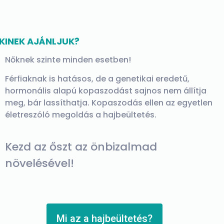
KINEK AJÁNLJUK?
Nőknek szinte minden esetben!
Férfiaknak is hatásos, de a genetikai eredetű,
hormonális alapú kopaszodást sajnos nem állítja
meg, bár lassíthatja. Kopaszodás ellen az egyetlen
életreszóló megoldás a hajbeültetés.
Kezd az őszt az önbizalmad
növelésével!
Mi az a hajbeültetés?