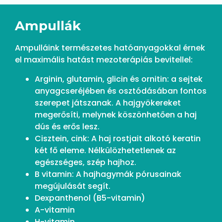
Ampullák
Ampulláink természetes hatóanyagokkal érnek
el maximális hatást mezoterápiás bevitellel:
Arginin, glutamin, glicin és ornitin: a sejtek
anyagcseréjében és osztódásában fontos
szerepet játszanak. A hajgyökereket
megerősíti, melynek köszönhetően a haj
dús és erős lesz.
Cisztein, cink: A haj rostjait alkotó keratin
két fő eleme. Nélkülözhetetlenek az
egészséges, szép hajhoz.
B vitamin: A hajhagymák pórusainak
megújulását segít.
Dexpanthenol (B5-vitamin)
A-vitamin
H-vitamin