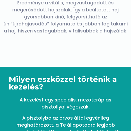
Eredménye a vitális, megvastagodott és
megerősödött hajszálak. Így a beültetett haj
gyorsabban kinő, felgyorsítható az
ún.”újrahajasodás” folyamata és jobban fog takarni
a haj, hiszen vastagabbak, vitálisabbak a hajszálak.
Milyen eszközzel történik a
kezelés?
A kezelést egy speciális, mezoterápiás
pisztollyal végezzük.
A pisztolyba az orvos által egyénileg
meghatározott, a Te állapotodra legjobb