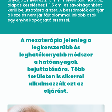
anyagot, mivel ez 2-3 mm mélyen található. Az
alapos kezeléshez 1-1,5 cm-es távolságonként
kerül bejuttatásra a szer. A beszámolók alapján
a kezelés nem jár fájdalommal, inkább csak
egy enyhe kopogtató érzéssel.
A mezoterápia jelenleg
a
legkorszerűbb és
leghatékonyabb módszer
a hatóanyagok
bejuttatására. Több
területen is sikerrel
alkalmazzák ezt az
eljárást.