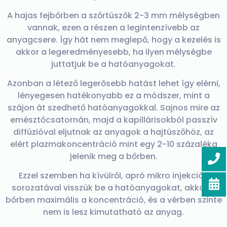
A hajas fejbőrben a szőrtüszők 2-3 mm mélységben
vannak, ezen a részen a legintenzívebb az
anyagcsere. Így hát nem meglepő, hogy a kezelés is
akkor a legeredményesebb, ha ilyen mélységbe
juttatjuk be a hatóanyagokat.
Azonban a létező legerősebb hatást lehet így elérni,
lényegesen hatékonyabb ez a módszer, mint a
szájon át szedhető hatóanyagokkal. Sajnos mire az
emésztőcsatornán, majd a kapillárisokból passzív
diffúzióval eljutnak az anyagok a hajtüszőhöz, az
elért plazmakoncentráció mint egy 2-10 százaléka
jelenik meg a bőrben.
Ezzel szemben ha kívülről, apró mikro injekciók
sorozatával visszük be a hatóanyagokat, akkor a
bőrben maximális a koncentráció, és a vérben szinte
nem is lesz kimutatható az anyag.