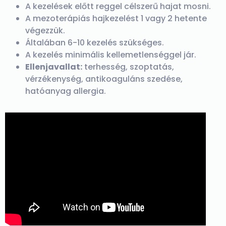
A kezelések előtt reggel célszerű hajat mosni.
A mezoterápiás hajkezelést 1 vagy 2 hetente
végezzük.
Általában 6-10 kezelés szükséges.
A kezelés minimális kellemetlenséggel jár.
Ellenjavallat:
terhesség, szoptatás,
vérzékenység, antikoaguláns szedése,
hatóanyag allergia.