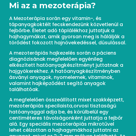
Mi az a mezoterápia?
A Mezoterápia során egy vitamin-, és
tápanyagkoktélt fecskendezünk közvetlenül a
fejbőrbe. Életet adó táplálékhoz juttatjuk a
hajhagymákat, amik gyorsan meg is hálálják a
törődést fokozott hajnövekedéssel, dúsulással.
A mezoterápiás hajkezelés során a páciens
diagnózisának megfelelően egyénileg
elkészített hatóanyagkészítményt juttatnak a
hajgyökerekhez. A hatóanyagkészítményben
ásványi anyagok, nyomelemek, vitaminok,
valamint hajképződést segítő anyagok
találhatóak.
A megfelelően összeállított mixet
szakképzett,
mezoterápiás specilaista,
orvosi tisztaságú
hatóanyaggal adja be, és
körülbelül egy
centiméteres távolságonként juttatja a fejbőr
alá. Egy speciális mezoterápiás mikrotűvel
lehet célzottan a hajhagymákhoz juttatni az