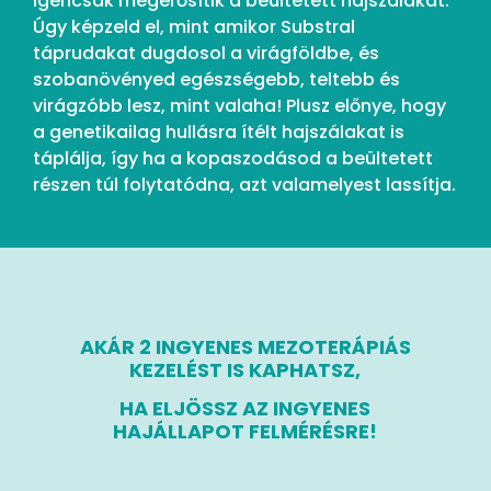
igencsak megerősítik a beültetett hajszálakat.
Úgy képzeld el, mint amikor Substral
táprudakat dugdosol a virágföldbe, és
szobanövényed egészségebb, teltebb és
virágzóbb lesz, mint valaha! Plusz előnye, hogy
a genetikailag hullásra ítélt hajszálakat is
táplálja, így ha a kopaszodásod a beültetett
részen túl folytatódna, azt valamelyest lassítja.
AKÁR 2 INGYENES MEZOTERÁPIÁS
KEZELÉST IS KAPHATSZ,
HA ELJÖSSZ AZ INGYENES
HAJÁLLAPOT FELMÉRÉSRE!