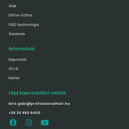
Árak
Előtte-Utána
FUE2 technológia
Garancia
Információ
Kapcsolat
GY.I.K.
Karrier
Lépj kapcsolatba velünk
biro.gabi@professionalhair.hu
+36 20 950 6400