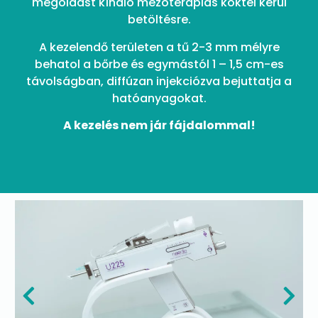
megoldást kínáló mezoterápiás koktél kerül
betöltésre.
A kezelendő területen a tű 2-3 mm mélyre
behatol a bőrbe és egymástól 1 – 1,5 cm-es
távolságban, diffúzan injekciózva bejuttatja a
hatóanyagokat.
A kezelés nem jár fájdalommal!