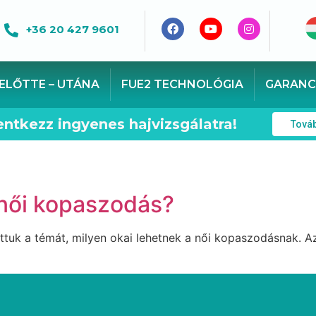
+36 20 427 9601
ELŐTTE – UTÁNA
FUE2 TECHNOLÓGIA
GARANC
entkezz ingyenes hajvizsgálatra!
Tová
 női kopaszodás?
uk a témát, milyen okai lehetnek a női kopaszodásnak. Az