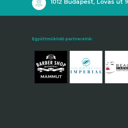
1012 Budapest, Lovas út 1
Együttműködő partnereink: