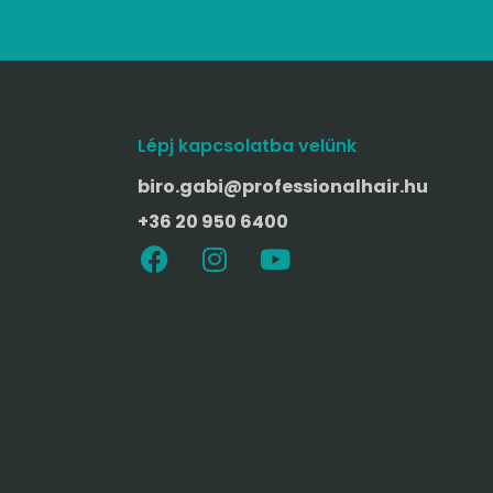
Lépj kapcsolatba velünk
biro.gabi@professionalhair.hu
+36 20 950 6400