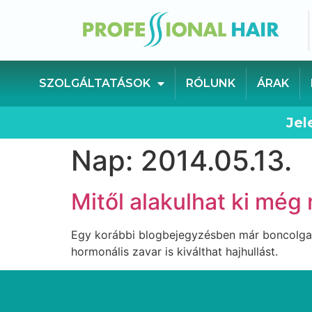
SZOLGÁLTATÁSOK
RÓLUNK
ÁRAK
Jel
Nap:
2014.05.13.
Mitől alakulhat ki még
Egy korábbi blogbejegyzésben már boncolgatt
hormonális zavar is kiválthat hajhullást.