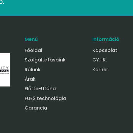
0.
Menü
Információ
Főoldal
Kapcsolat
Szolgáltatásaink
GY.I.K.
Rólunk
Karrier
Árak
Előtte-Utána
FUE2 technológia
Garancia